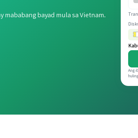
y mababang bayad mula sa Vietnam.
Tran
Disk
Kab
Ang i
hulin