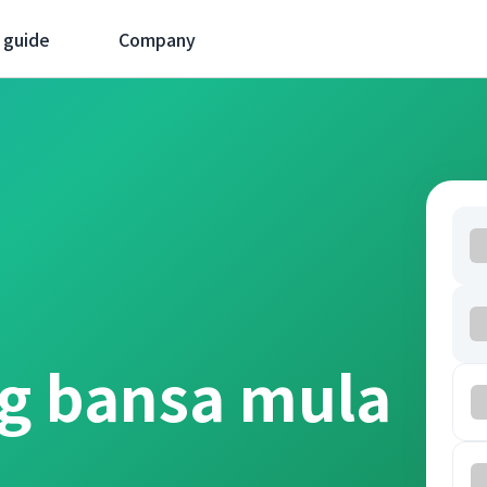
 guide
Company
ng bansa mula