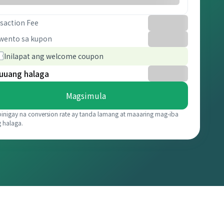
saction Fee
wento sa kupon
Inilapat ang welcome coupon
uuang halaga
Magsimula
binigay na conversion rate ay tanda lamang at maaaring mag-iba
g halaga.