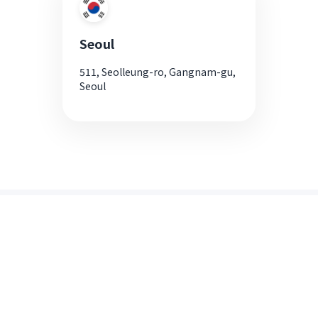
Seoul
511, Seolleung-ro, Gangnam-gu,
Seoul
Ang WireBarley ay kinilala
para sa pagiging makabago nito.