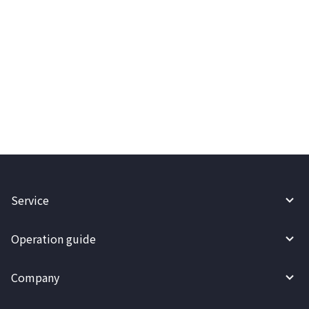
WireBarley, Internal Control
(SOC 1) at Information Security
(SOC 2) Global Certification
2025.04.09
Service
Operation guide
Company