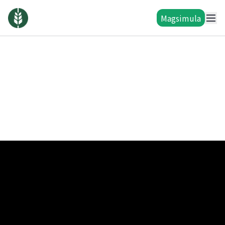
Magsimula
WireBarley
creates innovation without
borders.
Enjoy borderless financial services sa WireBarley.
+
Pinagsama-samang mga members