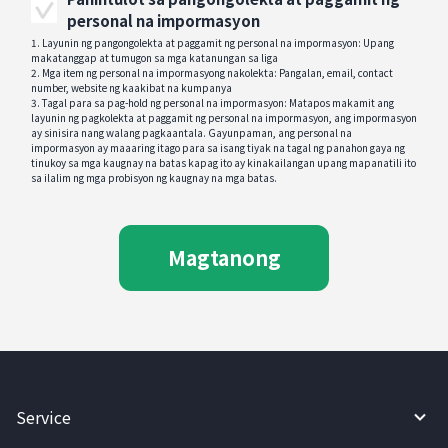
personal na impormasyon
1. Layunin ng pangongolekta at paggamit ng personal na impormasyon: Upang
makatanggap at tumugon sa mga katanungan sa liga
2. Mga item ng personal na impormasyong nakolekta: Pangalan, email, contact
number, website ng kaakibat na kumpanya
3. Tagal para sa pag-hold ng personal na impormasyon: Matapos makamit ang
layunin ng pagkolekta at paggamit ng personal na impormasyon, ang impormasyon
ay sinisira nang walang pagkaantala. Gayunpaman, ang personal na
impormasyon ay maaaring itago para sa isang tiyak na tagal ng panahon gaya ng
tinukoy sa mga kaugnay na batas kapag ito ay kinakailangan upang mapanatili ito
sa ilalim ng mga probisyon ng kaugnay na mga batas.
Magtanong
Service