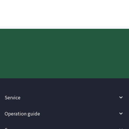
Try WireBarley now!
Service
Operation guide