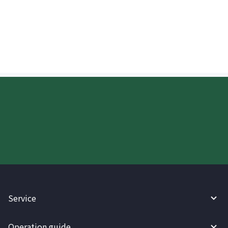
Maaari ko bang suriin ang progreso ng
perang ipinadala sa Estonia?
Try WireBarley now!
Service
Operation guide