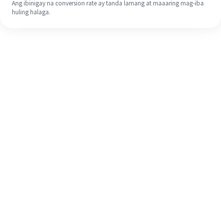
Ang ibinigay na conversion rate ay tanda lamang at maaaring mag-iba
huling halaga.
Kahit na ito ang iyong unang
pagkakataon, madaling tapusin ang
iyong pagpapadala sa ibang bansa
sa 4 na simpleng hakbang.