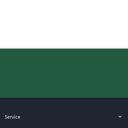
Paano kinukumpirma ng isang
tatanggap sa New Zealand ang
deposito?
Try WireBarley now!
Service