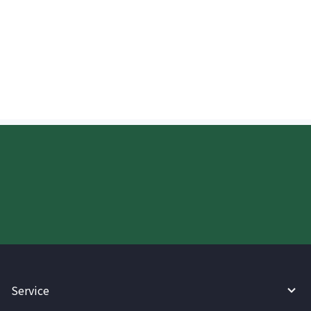
Maaari ko bang suriin ang progreso ng
perang ipinadala sa Denmark?
Try WireBarley now!
Service