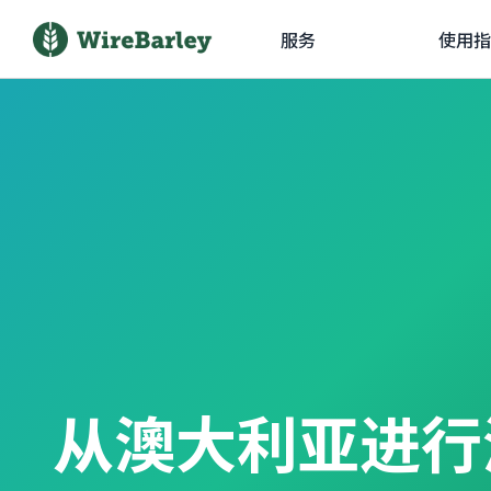
服务
使用指
从澳大利亚进行