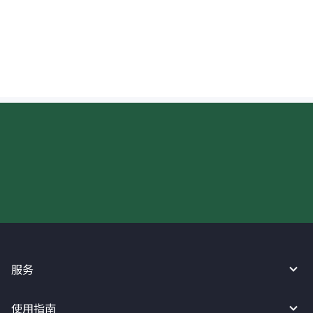
填写马来西亚收款人的英文姓名需要注意什
么？
现在请使用汇宝利！
服务
使用指南