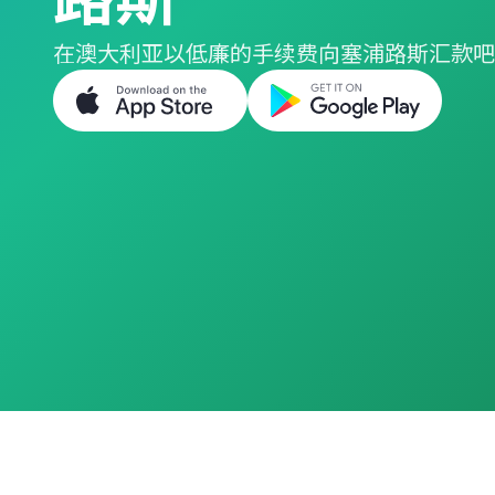
在澳大利亚以低廉的手续费向塞浦路斯汇款吧