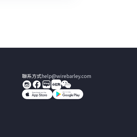
聯系方式
help@wirebarley.com