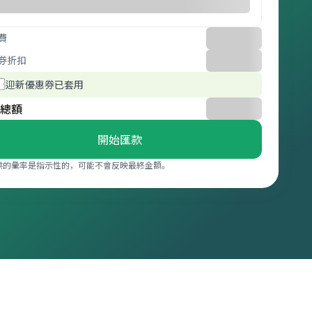
費
券折扣
迎新優惠券已套用
總額
開始匯款
供的彙率是指示性的，可能不會反映最終金額。