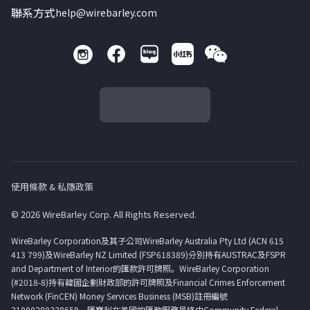
聯系方式
help@wirebarley.com
使用條款 & 私隱政策
© 2026 WireBarley Corp. All Rights Reserved.
WireBarley Corporation及其子公司WireBarley Australia Pty Ltd (ACN 615
413 799)及WireBarley NZ Limited (FSP618389)分別持有AUSTRAC及FSPR
and Department of Interior的匯款許可牌照。WireBarley Corporation
(#2018-8)持有韓國企劃財政部的許可牌照及Financial Crimes Enforcement
Network (FinCEN) Money Services Business (MSB)註冊編號
31000280338659。匯寶利在美國的匯款服務最終由Community Federal