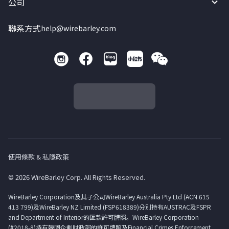
公司
聯系方式
help@wirebarley.com
使用條款 & 私隱政策
© 2026 WireBarley Corp. All Rights Reserved.
WireBarley Corporation及其子公司WireBarley Australia Pty Ltd (ACN 615
413 799)及WireBarley NZ Limited (FSP618389)分別持有AUSTRAC及FSPR
and Department of Interior的匯款許可牌照。WireBarley Corporation
(#2018-8)持有韓國企劃財政部的許可牌照及Financial Crimes Enforcement