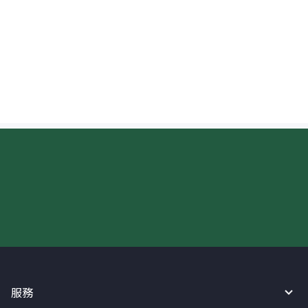
(EUR)？
可以查看匯往斯洛文尼亞的資金進度嗎？
現在請使用匯寶利！
服務