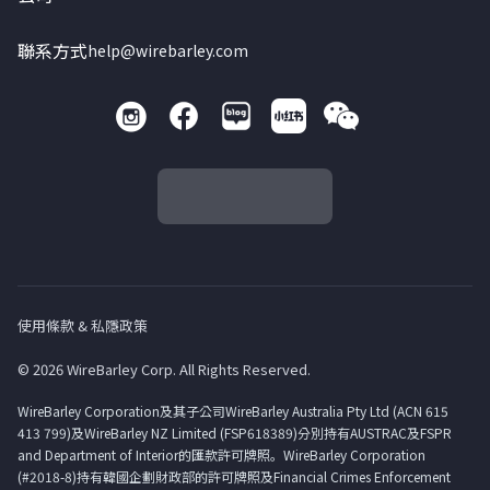
聯系方式
help@wirebarley.com
使用條款 & 私隱政策
© 2026 WireBarley Corp. All Rights Reserved.
WireBarley Corporation及其子公司WireBarley Australia Pty Ltd (ACN 615
413 799)及WireBarley NZ Limited (FSP618389)分別持有AUSTRAC及FSPR
and Department of Interior的匯款許可牌照。WireBarley Corporation
(#2018-8)持有韓國企劃財政部的許可牌照及Financial Crimes Enforcement