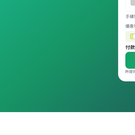
手續
優惠
付款
所提