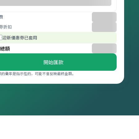
費
券折扣
迎新優惠券已套用
總額
開始匯款
供的彙率是指示性的，可能不會反映最終金額。