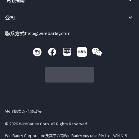
使用指南
公司
聯系方式
help@wirebarley.com
使用條款 & 私隱政策
© 2026 WireBarley Corp. All Rights Reserved.
WireBarley Corporation及其子公司WireBarley Australia Pty Ltd (ACN 615