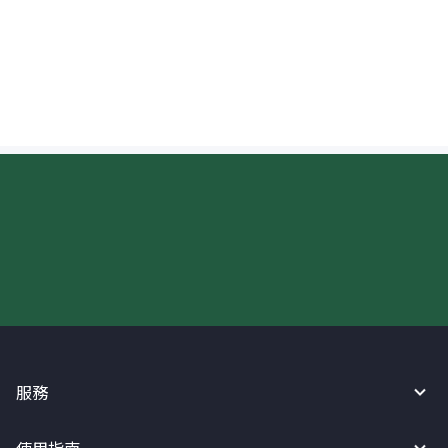
可以查看匯往比利時的資金進度嗎？
現在請使用匯寶利！
服務