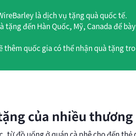
ireBarley là dịch vụ tặng quà quốc tế.
à tặng đến Hàn Quốc, Mỹ, Canada để bày
ẽ thêm quốc gia có thể nhận quà tặng tro
 tặng của nhiều thương
, từ đồ uống ở quán cà phê cho đến thẻ q