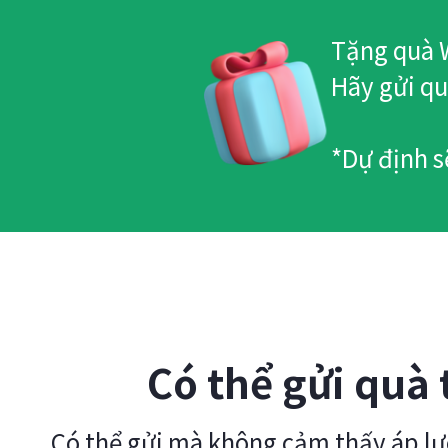
Tặng quà W
Hãy gửi qu
*Dự định s
Có thể gửi quà
Có thể gửi mà không cảm thấy áp lực