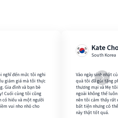
Kate Cho
South Korea
i nghĩ đến mức tôi nghi
Vào ngày sinh nhật c
iếu giảm giá mà tôi thực
quà tôi đã gửi tặng 
g. Gia đình và bạn bè
thương mại và Mẹ tôi 
ày! Cuối cùng tôi cũng
ngoài không thể luôn
n có hiếu và một người
nên tôi cảm thấy rất c
 niềm vui nho nhỏ cho
bất tiện nhưng có thể
này thật tốt quá.