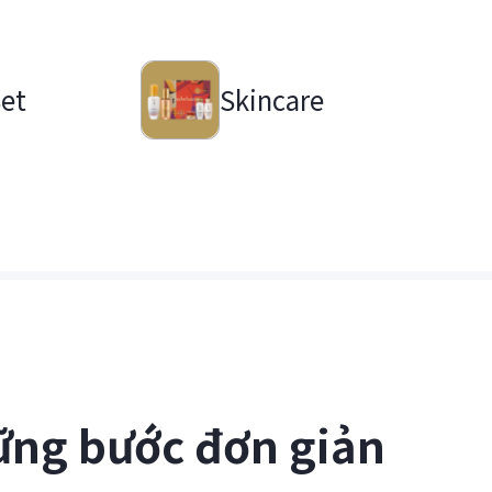
Set
Skincare
ững bước đơn giản