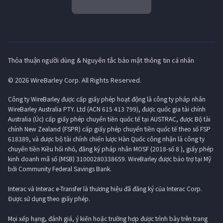
Thỏa thuận người dùng & Nguyên tắc bảo mật thông tin cá nhân
© 2026 WireBarley Corp. All Rights Reserved.
Công ty WireBarley được cấp giấy phép hoạt động là công ty pháp nhân
WireBarley Australia PTY. Ltd (ACN 615 413 799), được quốc gia tài chính
Australia (Úc) cấp giấy phép chuyển tiền quốc tế tại AUSTRAC, được Bộ tài
chính New Zealand (FSPR) cấp giấy phép chuyển tiền quốc tế theo số FSP
618389, và được bộ tài chính chiến lược Hàn Quốc công nhận là công ty
chuyển tiền Kiều hối nhỏ, đăng ký pháp nhân MOSF (2018-số 8 ), giấy phép
kinh doanh mã số (MSB) 31000280338659. WireBarley được bảo trợ tại Mỹ
bởi Community Federal Savings Bank.
Interac và Interac e-Transfer là thương hiệu đã đăng ký của Interac Corp.
Được sử dụng theo giấy phép.
Mọi xếp hạng, đánh giá, ý kiến ​​hoặc trường hợp được trình bày trên trang