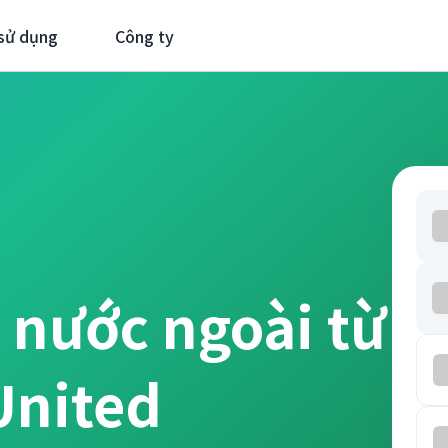
sử dụng
Công ty
 nước ngoài từ
United