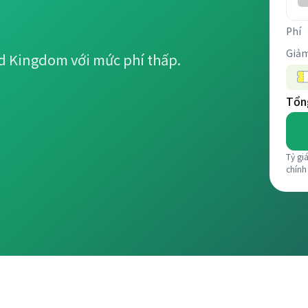
Phí
Giảm
ed Kingdom với mức phí thấp.
Tổng
Tỷ gi
chính