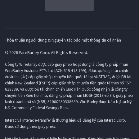
Thỏa thuận người dùng & Nguyên tắc bảo mật thông tin cá nhân
© 2026 WireBarley Corp. All Rights Reserved.
Công ty WireBarley được cấp giấy phép hoạt động là công ty pháp nhân
WireBarley Australia PTY. Ltd (ACN 615 413 799), được quốc gia tài chính
Australia (Úc) cấp giấy phép chuyển tiền quốc tế tại AUSTRAC, được Bộ tài
chính New Zealand (FSPR) cấp giấy phép chuyển tiền quốc tế theo số FSP
618389, và được bộ tài chính chiến lược Hàn Quốc công nhận là công ty
chuyển tiền Kiều hối nhỏ, đăng ký pháp nhân MOSF (2018-số 8 ), giấy phép
kinh doanh mã số (MSB) 31000280338659. WireBarley được bảo trợ tại Mỹ
bởi Community Federal Savings Bank.
Interac và Interac e-Transfer là thương hiệu đã đăng ký của Interac Corp.
Được sử dụng theo giấy phép.
Mọi xếp hạng, đánh giá, ý kiến ​​hoặc trường hợp được trình bày trên trang