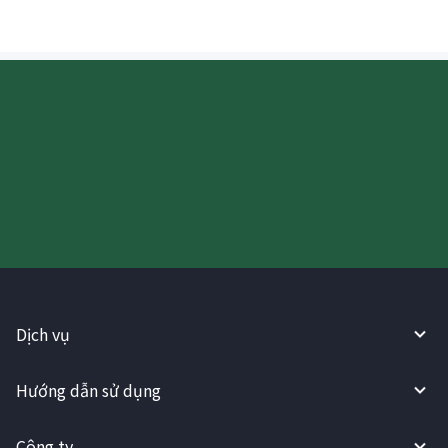
Hãy thử sử dụng Dịch vụ
WireBarley ngay bây giờ!
Dịch vụ
Hướng dẫn sử dụng
Công ty