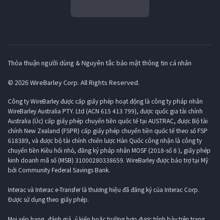
Thỏa thuận người dùng & Nguyên tắc bảo mật thông tin cá nhân
© 2026 WireBarley Corp. All Rights Reserved.
Công ty WireBarley được cấp giấy phép hoạt động là công ty pháp nhân
WireBarley Australia PTY. Ltd (ACN 615 413 799), được quốc gia tài chính
Australia (Úc) cấp giấy phép chuyển tiền quốc tế tại AUSTRAC, được Bộ tài
chính New Zealand (FSPR) cấp giấy phép chuyển tiền quốc tế theo số FSP
618389, và được bộ tài chính chiến lược Hàn Quốc công nhận là công ty
chuyển tiền Kiều hối nhỏ, đăng ký pháp nhân MOSF (2018-số 8 ), giấy phép
kinh doanh mã số (MSB) 31000280338659. WireBarley được bảo trợ tại Mỹ
bởi Community Federal Savings Bank.
Interac và Interac e-Transfer là thương hiệu đã đăng ký của Interac Corp.
Được sử dụng theo giấy phép.
Mọi xếp hạng, đánh giá, ý kiến ​​hoặc trường hợp được trình bày trên trang