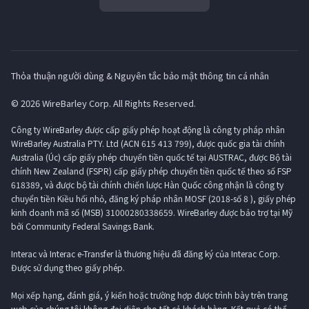
Thỏa thuận người dùng & Nguyên tắc bảo mật thông tin cá nhân
© 2026 WireBarley Corp. All Rights Reserved.
Công ty WireBarley được cấp giấy phép hoạt động là công ty pháp nhân
WireBarley Australia PTY. Ltd (ACN 615 413 799), được quốc gia tài chính
Australia (Úc) cấp giấy phép chuyển tiền quốc tế tại AUSTRAC, được Bộ tài
chính New Zealand (FSPR) cấp giấy phép chuyển tiền quốc tế theo số FSP
618389, và được bộ tài chính chiến lược Hàn Quốc công nhận là công ty
chuyển tiền Kiều hối nhỏ, đăng ký pháp nhân MOSF (2018-số 8 ), giấy phép
kinh doanh mã số (MSB) 31000280338659. WireBarley được bảo trợ tại Mỹ
bởi Community Federal Savings Bank.
Interac và Interac e-Transfer là thương hiệu đã đăng ký của Interac Corp.
Được sử dụng theo giấy phép.
Mọi xếp hạng, đánh giá, ý kiến ​​hoặc trường hợp được trình bày trên trang
web của chúng tôi không đại diện cho tất cả khách hàng. Kết quả có thể