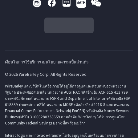
2. การคืนเงินสำหรับการจัดส่งของขวัญที่ยังไม้ได้จัดส่ง
เนื่องจากกำหนดการจัดส่งของขวัญตือภายในเวลา 17:00 น. ตาม
เวลา EST สหรัฐอเมริกา (9:00 น. ของวันธรรมดาตามเวลาเกาหลี)
คำสั่งซื้อจึงไม่สามารถยกเลิกหรือคืนเงินได้หลังจากเวลาดังกล่าว
การเปลี่ยนหรือคืนเงินเป็นเรื่องยากเนื่องจากการเปลี่ยนใจหรือข้อ
ผิดพลาดในการสั่งซื้อ ดังนั้นโปรดตรวจสอบก่อนสั่งซื้อ หากมีสิ่งผิด
ปกติเกิดขึ้นกับผลิตภัณฑ์ที่ท่านได้รับ โปรดติดต่อ SodaGift
Customer Center
support@sodagift.com
ภายใน 7 วันนับจาก
เงื่อนไขการใช้บริการ & นโยบายความเป็นส่วนตัว
วันที่คาดการณ์ว่าจะจัดส่งของขวัญ
© 2026 WireBarley Corp. All Rights Reserved.
WireBarley และบริษัทในเครือ ภายใต้อยู่ใต้การดูแลและควบคุมของหน่วยงาน
รัฐบาล ประเทศออสเตรเลีย หน่วยงาน AUSTRAC รหัสอ้างอิง ACN 615 413 799
ประทศนิวซีแลนด์ หน่วยงาน FSPR and Department of Interior รหัสอ้างอิง FSP
618389 ประเทศเกาหลีใต้ หน่วยงาน MOSF รหัสอ้างอิง #2018-8 และ หน่วยงาน
Financial Crimes Enforcement Network( FinCEN) รหัสอ้างอิง Money Services
Business(MSB) 31000280338659 ตามลำดับ WireBarley ได้รับการดูแลโดย
Community Federal Savings Bank ที่สหรัฐอเมริกา
Interac logo และ Interac e-Transfer ได้รับอนุญาตเป็นเครื่องหมายการค้าจด