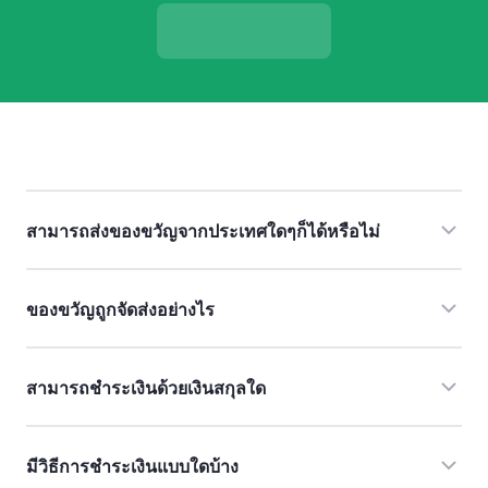
สามารถส่งของขวัญจากประเทศใดๆก็ได้หรือไม่
ท่านสามารถส่งของขวัญจากเกาหลี / สหรัฐอเมริกา / แคนาดา ไปยัง
ของขวัญถูกจัดส่งอย่างไร
ทุกที่ในโลก ด้วย WireBarley Gift
ท่านสามารถส่งของขวัญได้ 4 วิธีดังต่อไปนี้
สามารถชำระเงินด้วยเงินสกุลใด
・ ข้อความ (MMS): กรอกหมายเลขโทรศัพท์มือถือของผู้รับ แล้วของ
ขวัญจะถูกส่งตามเวลาจริง
บริการ WireBarley Gift ต้องชำระเป็นสกุลเงิน USD เท่านั้น
มีวิธีการชำระเงินแบบใดบ้าง
・ แชร์ลิงก์: เป็นวิธีการส่งต่อลิงก์ไปยังผู้รับโดยตรง ท่านสามารถ