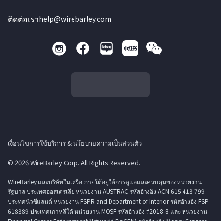
ติดต่อเรา
help@wirebarley.com
เงื่อนไขการใช้บริการ & นโยบายความเป็นส่วนตัว
© 2026 WireBarley Corp. All Rights Reserved.
WireBarley และบริษัทในเครือ ภายใต้อยู่ใต้การดูแลและควบคุมของหน่วยงาน
รัฐบาล ประเทศออสเตรเลีย หน่วยงาน AUSTRAC รหัสอ้างอิง ACN 615 413 799
ประทศนิวซีแลนด์ หน่วยงาน FSPR and Department of Interior รหัสอ้างอิง FSP
618389 ประเทศเกาหลีใต้ หน่วยงาน MOSF รหัสอ้างอิง #2018-8 และ หน่วยงาน
Financial Crimes Enforcement Network( FinCEN) รหัสอ้างอิง Money Services