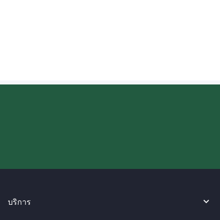
ฉันสามารถตรวจสอบความคืบหน้าของเงินที่
ส่งไปยังบัลแกเรียได้หรือไม่?
ลองใช้งาน WireBarley ตอนนี้เลย!
บริการ