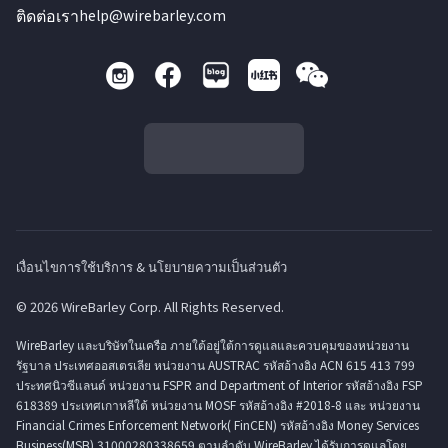
ติดต่อเรา
help@wirebarley.com
เงื่อนไขการใช้บริการ & นโยบายความเป็นส่วนตัว
© 2026 WireBarley Corp. All Rights Reserved.
WireBarley และบริษัทในเครือ ภายใต้อยู่ใต้การดูแลและควบคุมของหน่วยงาน
รัฐบาล ประเทศออสเตรเลีย หน่วยงาน AUSTRAC รหัสอ้างอิง ACN 615 413 799
ประทศนิวซีแลนด์ หน่วยงาน FSPR and Department of Interior รหัสอ้างอิง FSP
618389 ประเทศเกาหลีใต้ หน่วยงาน MOSF รหัสอ้างอิง #2018-8 และ หน่วยงาน
Financial Crimes Enforcement Network( FinCEN) รหัสอ้างอิง Money Services
Business(MSB) 31000280338659 ตามลำดับ WireBarley ได้รับการดูแลโดย