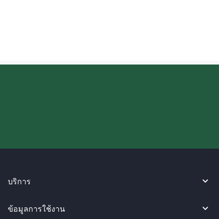
ฉันสามารถตรวจสอบความคืบหน้าของเงินที่
ส่งไปยังสโลวีเนียได้หรือไม่?
ลองใช้งาน WireBarley ตอนนี้เลย!
บริการ
ข้อมูลการใช้งาน