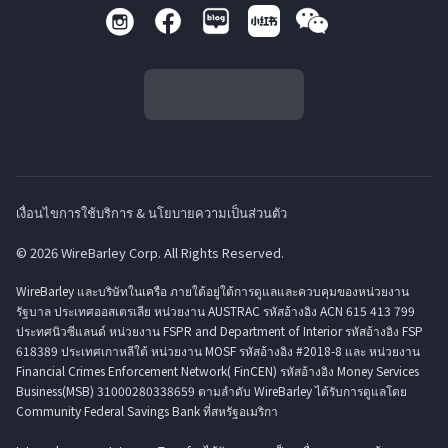
เงื่อนไขการใช้บริการ & นโยบายความเป็นส่วนตัว
© 2026 WireBarley Corp. All Rights Reserved.
WireBarley และบริษัทในเครือ ภายใต้อยู่ใต้การดูแลและควบคุมของหน่วยงาน
รัฐบาล ประเทศออสเตรเลีย หน่วยงาน AUSTRAC รหัสอ้างอิง ACN 615 413 799
ประทศนิวซีแลนด์ หน่วยงาน FSPR and Department of Interior รหัสอ้างอิง FSP
618389 ประเทศเกาหลีใต้ หน่วยงาน MOSF รหัสอ้างอิง #2018-8 และ หน่วยงาน
Financial Crimes Enforcement Network( FinCEN) รหัสอ้างอิง Money Services
Business(MSB) 31000280338659 ตามลำดับ WireBarley ได้รับการดูแลโดย
Community Federal Savings Bank ที่สหรัฐอเมริกา