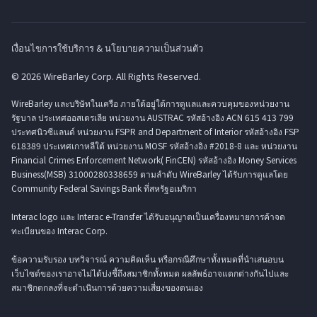
เงื่อนไขการใช้บริการ & นโยบายความเป็นส่วนตัว
© 2026 WireBarley Corp. All Rights Reserved.
WireBarley และบริษัทในเครือ ภายใต้อยู่ใต้การดูแลและควบคุมของหน่วยงาน
รัฐบาล ประเทศออสเตรเลีย หน่วยงาน AUSTRAC รหัสอ้างอิง ACN 615 413 799
ประทศนิวซีแลนด์ หน่วยงาน FSPR and Department of Interior รหัสอ้างอิง FSP
618389 ประเทศเกาหลีใต้ หน่วยงาน MOSF รหัสอ้างอิง #2018-8 และ หน่วยงาน
Financial Crimes Enforcement Network( FinCEN) รหัสอ้างอิง Money Services
Business(MSB) 31000280338659 ตามลำดับ WireBarley ได้รับการดูแลโดย
Community Federal Savings Bank ที่สหรัฐอเมริกา
Interac logo และ Interac e-Transfer ได้รับอนุญาตเป็นเครื่องหมายการค้าจด
ทะเบียนของ Interac Corp.
ข้อความรับรอง บทวิจารณ์ ความคิดเห็น หรือกรณีศึกษาทั้งหมดที่นำเสนอบน
เว็บไซต์ของเราอาจไม่ได้บ่งชี้ถึงสมาชิกทั้งหมด ผลลัพธ์อาจแตกต่างกันไปและ
สมาชิกตกลงที่จะดำเนินการด้วยความเสี่ยงของตนเอง