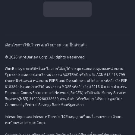
เงื่อนไขการใช้บริการ & นโยบายความเป็นส่วนตัว
© 2026 WireBarley Corp. All Rights Reserved.
WireBarley และบริษัทในเครือ ภายใต้อยู่ใต้การดูแลและควบคุมของหน่วยงาน
รัฐบาล ประเทศออสเตรเลีย หน่วยงาน AUSTRAC รหัสอ้างอิง ACN 615 413 799
ประทศนิวซีแลนด์ หน่วยงาน FSPR and Department of Interior รหัสอ้างอิง FSP
618389 ประเทศเกาหลีใต้ หน่วยงาน MOSF รหัสอ้างอิง #2018-8 และ หน่วยงาน
Financial Crimes Enforcement Network( FinCEN) รหัสอ้างอิง Money Services
Business(MSB) 31000280338659 ตามลำดับ WireBarley ได้รับการดูแลโดย
Community Federal Savings Bank ที่สหรัฐอเมริกา
Interac logo และ Interac e-Transfer ได้รับอนุญาตเป็นเครื่องหมายการค้าจด
ทะเบียนของ Interac Corp.
ข้อความรับรอง บทวิจารณ์ ความคิดเห็น หรือกรณีศึกษาทั้งหมดที่นำเสนอบน