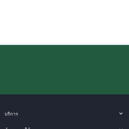
ฉันสามารถตรวจสอบความคืบหน้าของเงินที่
ส่งไปยังเอสโตเนียได้หรือไม่?
ลองใช้งาน WireBarley ตอนนี้เลย!
บริการ