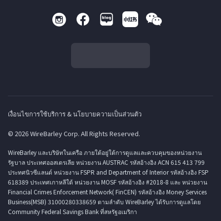
เงื่อนไขการใช้บริการ & นโยบายความเป็นส่วนตัว
© 2026 WireBarley Corp. All Rights Reserved.
WireBarley และบริษัทในเครือ ภายใต้อยู่ใต้การดูแลและควบคุมของหน่วยงาน
รัฐบาล ประเทศออสเตรเลีย หน่วยงาน AUSTRAC รหัสอ้างอิง ACN 615 413 799
ประทศนิวซีแลนด์ หน่วยงาน FSPR and Department of Interior รหัสอ้างอิง FSP
618389 ประเทศเกาหลีใต้ หน่วยงาน MOSF รหัสอ้างอิง #2018-8 และ หน่วยงาน
Financial Crimes Enforcement Network( FinCEN) รหัสอ้างอิง Money Services
Business(MSB) 31000280338659 ตามลำดับ WireBarley ได้รับการดูแลโดย
Community Federal Savings Bank ที่สหรัฐอเมริกา