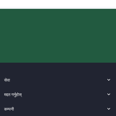
आज आफ्नो WireBarley यात्रा सुरु
गर्नुहोस्।
सेवा
मद्दत गर्नुहोस्
कम्पनी