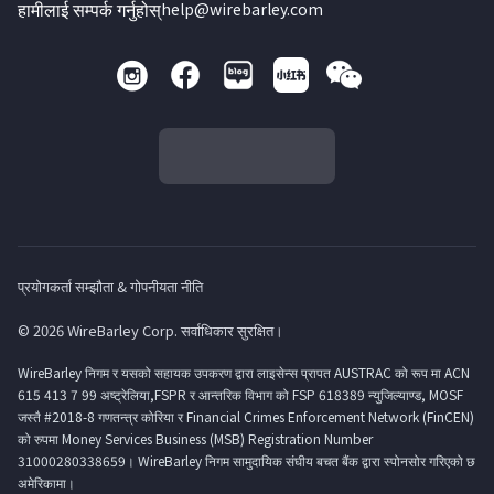
हामीलाई सम्पर्क गर्नुहोस्
help@wirebarley.com
प्रयोगकर्ता सम्झौता & गोपनीयता नीति
© 2026 WireBarley Corp. सर्वाधिकार सुरक्षित।
WireBarley निगम र यसको सहायक उपकरण द्वारा लाइसेन्स प्रापत AUSTRAC को रूप मा ACN
615 413 7 99 अष्ट्रेलिया,FSPR र आन्तरिक विभाग को FSP 618389 न्युजिल्याण्ड, MOSF
जस्तै #2018-8 गणतन्त्र कोरिया र Financial Crimes Enforcement Network (FinCEN)
को रुपमा Money Services Business (MSB) Registration Number
31000280338659। WireBarley निगम सामुदायिक संघीय बचत बैंक द्वारा स्पोनसोर गरिएको छ
अमेरिकामा।