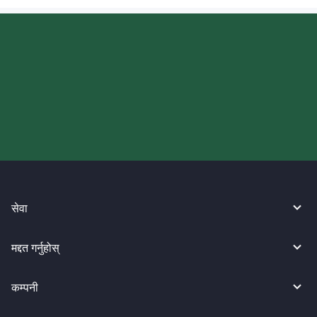
आज आफ्नो WireBarley यात्रा सुरु
गर्नुहोस्।
सेवा
मद्दत गर्नुहोस्
कम्पनी