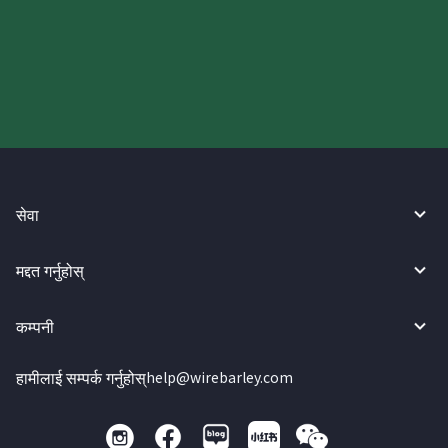
आज आफ्नो WireBarley यात्रा सुरु
गर्नुहोस्।
सेवा
मद्दत गर्नुहोस्
कम्पनी
हामीलाई सम्पर्क गर्नुहोस्
help@wirebarley.com