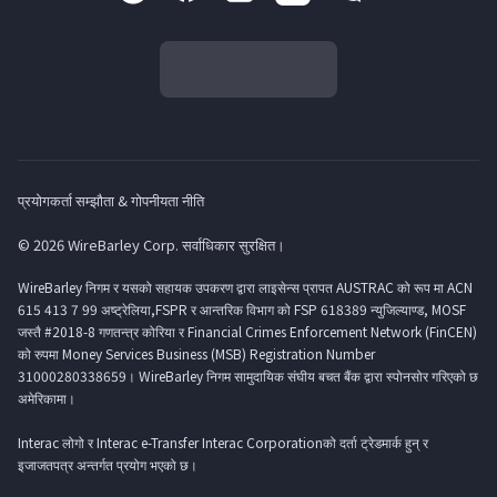
प्रयोगकर्ता सम्झौता & गोपनीयता नीति
© 2026 WireBarley Corp. सर्वाधिकार सुरक्षित।
WireBarley निगम र यसको सहायक उपकरण द्वारा लाइसेन्स प्रापत AUSTRAC को रूप मा ACN
615 413 7 99 अष्ट्रेलिया,FSPR र आन्तरिक विभाग को FSP 618389 न्युजिल्याण्ड, MOSF
जस्तै #2018-8 गणतन्त्र कोरिया र Financial Crimes Enforcement Network (FinCEN)
को रुपमा Money Services Business (MSB) Registration Number
31000280338659। WireBarley निगम सामुदायिक संघीय बचत बैंक द्वारा स्पोनसोर गरिएको छ
अमेरिकामा।
Interac लोगो र Interac e-Transfer Interac Corporationको दर्ता ट्रेडमार्क हुन् र
इजाजतपत्र अन्तर्गत प्रयोग भएको छ।