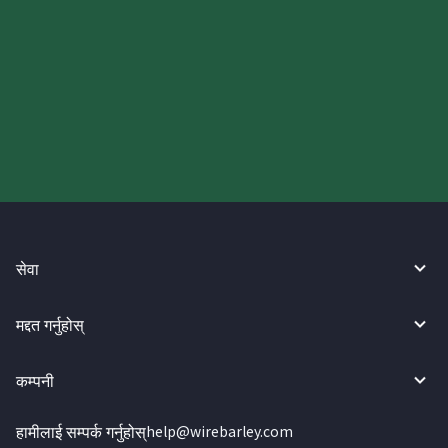
आज आफ्नो WireBarley यात्रा सुरु
गर्नुहोस्।
सेवा
मद्दत गर्नुहोस्
कम्पनी
हामीलाई सम्पर्क गर्नुहोस्
help@wirebarley.com