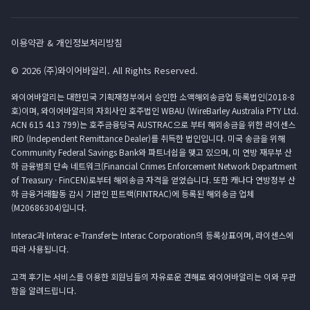
이용약관 & 개인정보처리방침
© 2026 (주)와이어바알리. All Rights Reserved.
와이어바알리는 대한민국 기획재정부에서 승인한 소액해외송금업 등록법인(2018-8
호)이며, 와이어바알리의 자회사인 호주법인 WBAU (WireBarley Australia PTY Ltd.
ACN 615 413 799)는 호주금융당국 AUSTRAC으로 부터 해외송금을 위한 라이센스
IRD (Independent Remittance Dealer)를 취득한 법인입니다. 미국 송금을 위해
Community Federal Savings Bank와 파트너쉽을 맺고 있으며, 미 연방 재무부 산
하 금융범죄 단속 네트워크(Financial Crimes Enforcement Network Department
of Treasury · FinCEN)로부터 해외송금 자격을 얻었습니다. 또한 캐나다 연방정부 산
하 금융거래활동 감시 기관인 핀트랙(FINTRAC)에 등록된 해외송금 업체
(M20686304)입니다.
Interac과 Interac e-Transfer는 Interac Corporation의 등록상표이며, 라이센스에
따라 사용됩니다.
고객 후기는 서비스를 이용한 회원님들의 자유로운 견해로 와이어바알리는 이와 무관
함을 알려드립니다.