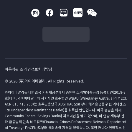
이용약관 & 개인정보처리방침
© 2026 (주)와이어바알리. All Rights Reserved.
와이어바알리는 대한민국 기획재정부에서 승인한 소액해외송금업 등록법인(2018-8
호)이며, 와이어바알리의 자회사인 호주법인 WBAU (WireBarley Australia PTY Ltd.
ACN 615 413 799)는 호주금융당국 AUSTRAC으로 부터 해외송금을 위한 라이센스
IRD (Independent Remittance Dealer)를 취득한 법인입니다. 미국 송금을 위해
Community Federal Savings Bank와 파트너쉽을 맺고 있으며, 미 연방 재무부 산
하 금융범죄 단속 네트워크(Financial Crimes Enforcement Network Department
of Treasury · FinCEN)로부터 해외송금 자격을 얻었습니다. 또한 캐나다 연방정부 산