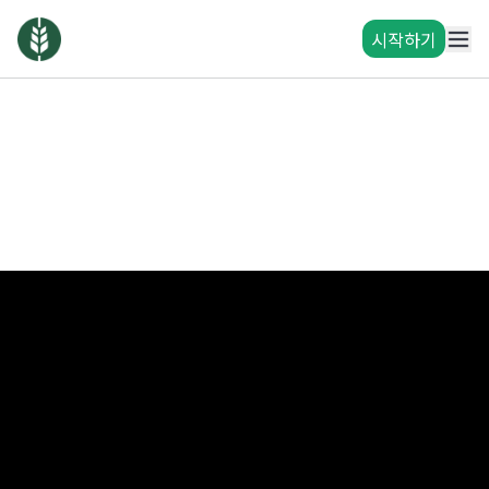
시작하기
와이어바알리는
국경 없는 혁신을 만듭니다.
와이어바알리에서 국경 없는 금융서비스를 누려보세요.
+
누적 가입자
조+