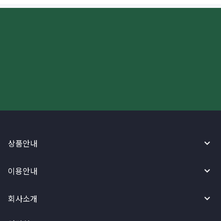
더 빠르고 간편한 해외송금, 지금
와이어바알리 앱으로 시작하세요!
상품안내
이용안내
회사소개