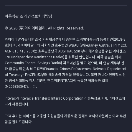
이용약관 & 개인정보처리방침
© 2026 (주)와이어바알리. All Rights Reserved.
와이어바알리는 대한민국 기획재정부에서 승인한 소액해외송금업 등록법인(2018-8
호)이며, 와이어바알리의 자회사인 호주법인 WBAU (WireBarley Australia PTY Ltd.
ACN 615 413 799)는 호주금융당국 AUSTRAC으로 부터 해외송금을 위한 라이센스
IRD (Independent Remittance Dealer)를 취득한 법인입니다. 미국 송금을 위해
Community Federal Savings Bank와 파트너쉽을 맺고 있으며, 미 연방 재무부 산
하 금융범죄 단속 네트워크(Financial Crimes Enforcement Network Department
of Treasury · FinCEN)로부터 해외송금 자격을 얻었습니다. 또한 캐나다 연방정부 산
하 금융거래활동 감시 기관인 핀트랙(FINTRAC)에 등록된 해외송금 업체
(M20686304)입니다.
Interac과 Interac e-Transfer는 Interac Corporation의 등록상표이며, 라이센스에
따라 사용됩니다.
고객 후기는 서비스를 이용한 회원님들의 자유로운 견해로 와이어바알리는 이와 무관
함을 알려드립니다.