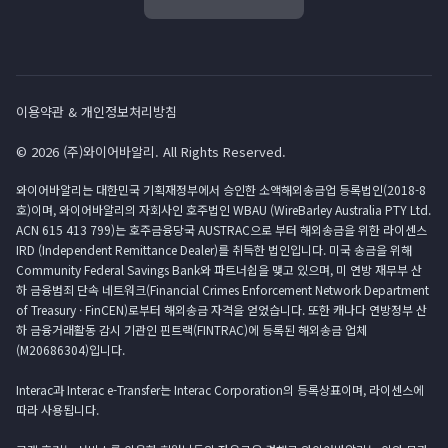
이용약관 & 개인정보처리방침
© 2026 (주)와이어바알리. All Rights Reserved.
와이어바알리는 대한민국 기획재정부에서 승인한 소액해외송금업 등록법인(2018-8
호)이며, 와이어바알리의 자회사인 호주법인 WBAU (WireBarley Australia PTY Ltd.
ACN 615 413 799)는 호주금융당국 AUSTRAC으로 부터 해외송금을 위한 라이센스
IRD (Independent Remittance Dealer)를 취득한 법인입니다. 미국 송금을 위해
Community Federal Savings Bank와 파트너쉽을 맺고 있으며, 미 연방 재무부 산
하 금융범죄 단속 네트워크(Financial Crimes Enforcement Network Department
of Treasury · FinCEN)로부터 해외송금 자격을 얻었습니다. 또한 캐나다 연방정부 산
하 금융거래활동 감시 기관인 핀트랙(FINTRAC)에 등록된 해외송금 업체
(M20686304)입니다.
Interac과 Interac e-Transfer는 Interac Corporation의 등록상표이며, 라이센스에
따라 사용됩니다.