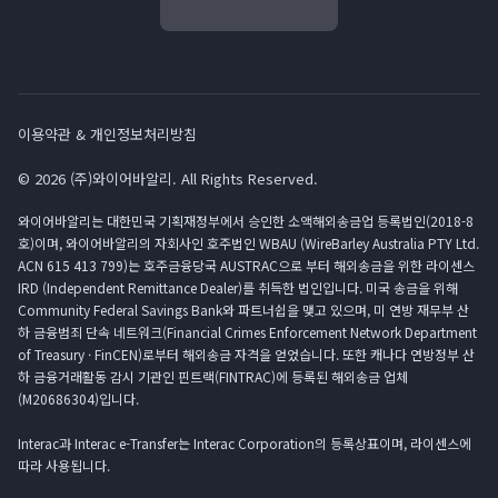
이용약관 & 개인정보처리방침
© 2026 (주)와이어바알리. All Rights Reserved.
와이어바알리는 대한민국 기획재정부에서 승인한 소액해외송금업 등록법인(2018-8
호)이며, 와이어바알리의 자회사인 호주법인 WBAU (WireBarley Australia PTY Ltd.
ACN 615 413 799)는 호주금융당국 AUSTRAC으로 부터 해외송금을 위한 라이센스
IRD (Independent Remittance Dealer)를 취득한 법인입니다. 미국 송금을 위해
Community Federal Savings Bank와 파트너쉽을 맺고 있으며, 미 연방 재무부 산
하 금융범죄 단속 네트워크(Financial Crimes Enforcement Network Department
of Treasury · FinCEN)로부터 해외송금 자격을 얻었습니다. 또한 캐나다 연방정부 산
하 금융거래활동 감시 기관인 핀트랙(FINTRAC)에 등록된 해외송금 업체
(M20686304)입니다.
Interac과 Interac e-Transfer는 Interac Corporation의 등록상표이며, 라이센스에
따라 사용됩니다.