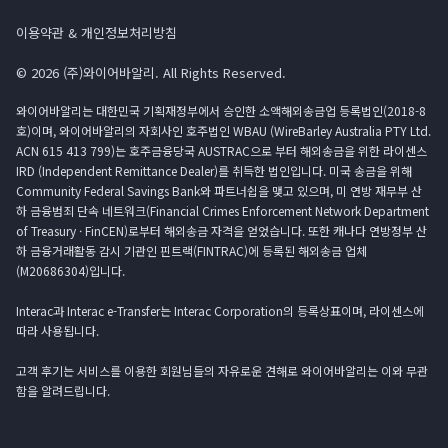
이용약관 & 개인정보처리방침
© 2026 (주)와이어바알리. All Rights Reserved.
와이어바알리는 대한민국 기획재정부에서 승인한 소액해외송금업 등록법인(2018-8
호)이며, 와이어바알리의 자회사인 호주법인 WBAU (WireBarley Australia PTY Ltd.
ACN 615 413 799)는 호주금융당국 AUSTRAC으로 부터 해외송금을 위한 라이센스
IRD (Independent Remittance Dealer)를 취득한 법인입니다. 미국 송금을 위해
Community Federal Savings Bank와 파트너쉽을 맺고 있으며, 미 연방 재무부 산
하 금융범죄 단속 네트워크(Financial Crimes Enforcement Network Department
of Treasury · FinCEN)로부터 해외송금 자격을 얻었습니다. 또한 캐나다 연방정부 산
하 금융거래활동 감시 기관인 핀트랙(FINTRAC)에 등록된 해외송금 업체
(M20686304)입니다.
Interac과 Interac e-Transfer는 Interac Corporation의 등록상표이며, 라이센스에
따라 사용됩니다.
고객 후기는 서비스를 이용한 회원님들의 자유로운 견해로 와이어바알리는 이와 무관
함을 알려드립니다.