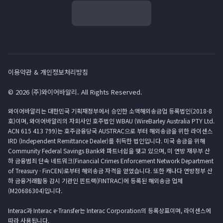
이용약관 & 개인정보처리방침
© 2026 (주)와이어바알리. All Rights Reserved.
와이어바알리는 대한민국 기획재정부에서 승인한 소액해외송금업 등록법인(2018-8
호)이며, 와이어바알리의 자회사인 호주법인 WBAU (WireBarley Australia PTY Ltd.
ACN 615 413 799)는 호주금융당국 AUSTRAC으로 부터 해외송금을 위한 라이센스
IRD (Independent Remittance Dealer)를 취득한 법인입니다. 미국 송금을 위해
Community Federal Savings Bank와 파트너쉽을 맺고 있으며, 미 연방 재무부 산
하 금융범죄 단속 네트워크(Financial Crimes Enforcement Network Department
of Treasury · FinCEN)로부터 해외송금 자격을 얻었습니다. 또한 캐나다 연방정부 산
하 금융거래활동 감시 기관인 핀트랙(FINTRAC)에 등록된 해외송금 업체
(M20686304)입니다.
Interac과 Interac e-Transfer는 Interac Corporation의 등록상표이며, 라이센스에
따라 사용됩니다.