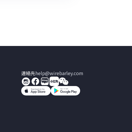
連絡先
help@wirebarley.com