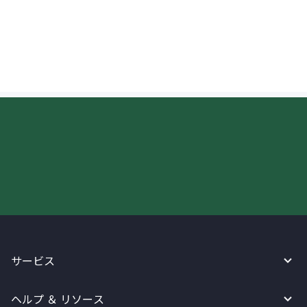
デンマークへ送金したお金の進行状況を知
ることはできますか？
今すぐWireBarleyをご利用下さい!
サービス
ヘルプ ＆ リソース