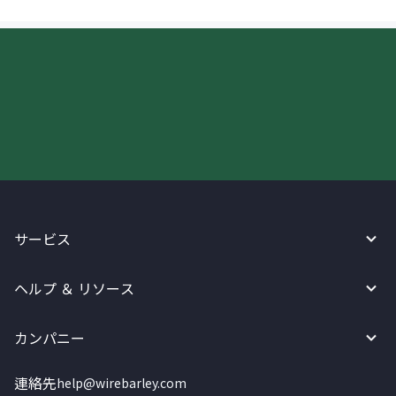
今すぐWireBarleyをご利用下さい!
サービス
ヘルプ ＆ リソース
カンパニー
連絡先
help@wirebarley.com